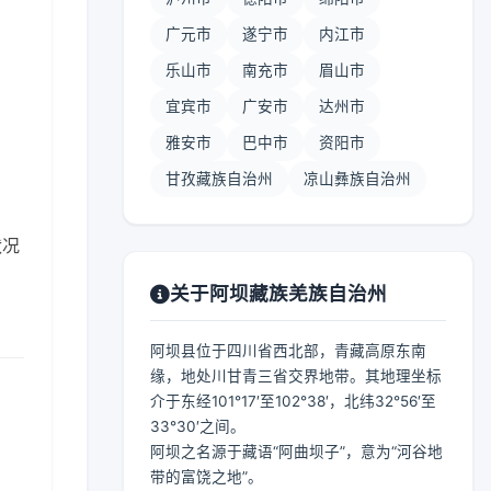
广元市
遂宁市
内江市
乐山市
南充市
眉山市
宜宾市
广安市
达州市
】
雅安市
巴中市
资阳市
甘孜藏族自治州
凉山彝族自治州
状况
关于阿坝藏族羌族自治州
阿坝县位于四川省西北部，青藏高原东南
缘，地处川甘青三省交界地带。其地理坐标
介于东经101°17′至102°38′，北纬32°56′至
33°30′之间。
阿坝之名源于藏语“阿曲坝子”，意为“河谷地
带的富饶之地”。