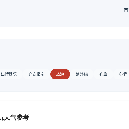
首
出行建议
穿衣指南
旅游
紫外线
钓鱼
心情
玩天气参考