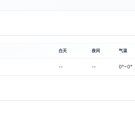
白天
夜间
气温
--
--
0°~0°