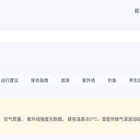
首
出行建议
穿衣指南
旅游
紫外线
钓鱼
养生
度%， 空气质量， 紫外线强度无数据。 昼夜温差达0℃，湿度伴随气温波