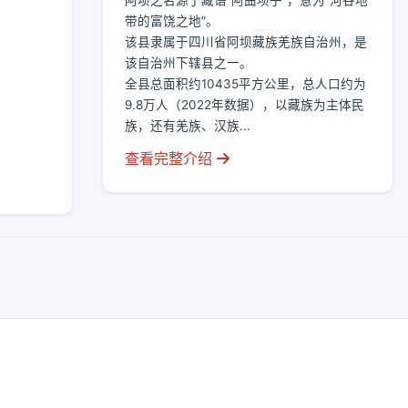
阿坝之名源于藏语“阿曲坝子”，意为“河谷地
带的富饶之地”。
该县隶属于四川省阿坝藏族羌族自治州，是
该自治州下辖县之一。
全县总面积约10435平方公里，总人口约为
9.8万人（2022年数据），以藏族为主体民
族，还有羌族、汉族...
查看完整介绍