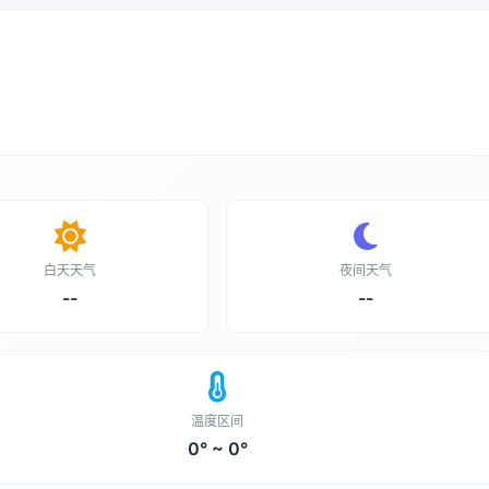
白天天气
夜间天气
--
--
温度区间
0° ~ 0°