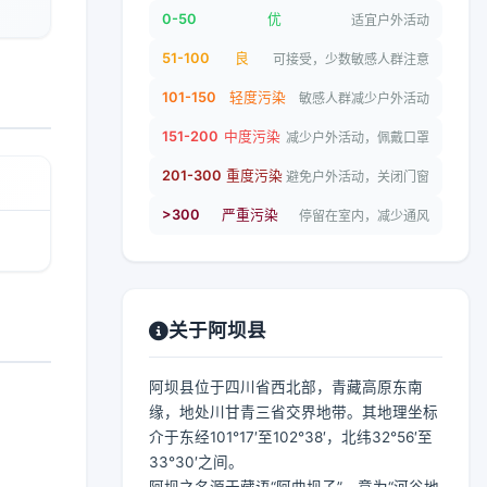
0-50
优
适宜户外活动
51-100
良
可接受，少数敏感人群注意
101-150
轻度污染
敏感人群减少户外活动
151-200
中度污染
减少户外活动，佩戴口罩
201-300
重度污染
避免户外活动，关闭门窗
>300
严重污染
停留在室内，减少通风
关于阿坝县
阿坝县位于四川省西北部，青藏高原东南
缘，地处川甘青三省交界地带。其地理坐标
介于东经101°17′至102°38′，北纬32°56′至
33°30′之间。