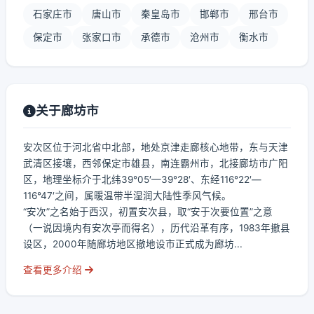
石家庄市
唐山市
秦皇岛市
邯郸市
邢台市
保定市
张家口市
承德市
沧州市
衡水市
关于廊坊市
安次区位于河北省中北部，地处京津走廊核心地带，东与天津
武清区接壤，西邻保定市雄县，南连霸州市，北接廊坊市广阳
区，地理坐标介于北纬39°05′—39°28′、东经116°22′—
116°47′之间，属暖温带半湿润大陆性季风气候。
“安次”之名始于西汉，初置安次县，取“安于次要位置”之意
（一说因境内有安次亭而得名），历代沿革有序，1983年撤县
设区，2000年随廊坊地区撤地设市正式成为廊坊...
查看更多介绍