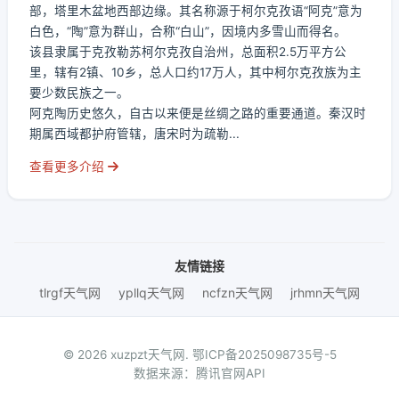
部，塔里木盆地西部边缘。其名称源于柯尔克孜语“阿克”意为
白色，“陶”意为群山，合称“白山”，因境内多雪山而得名。
该县隶属于克孜勒苏柯尔克孜自治州，总面积2.5万平方公
里，辖有2镇、10乡，总人口约17万人，其中柯尔克孜族为主
要少数民族之一。
阿克陶历史悠久，自古以来便是丝绸之路的重要通道。秦汉时
期属西域都护府管辖，唐宋时为疏勒...
查看更多介绍
友情链接
tlrgf天气网
ypllq天气网
ncfzn天气网
jrhmn天气网
© 2026 xuzpzt天气网.
鄂ICP备2025098735号-5
数据来源：腾讯官网API