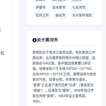
伊春市
佳木斯市
七台河市
牡丹江市
绥化市
大兴安岭地区
晴
关于黑河市
爱辉区位于黑龙江省西北部，地处黑龙江中
时机
游右岸，北与俄罗斯阿穆尔州隔江相望，边
境线长138公里，是中俄边境重要口岸区
域。地理坐标介于东经126°09′—127°50′、
北纬49°03′—50°33′之间，属寒温带大陆性
季风气候，四季分明，冬季寒冷漫长。
“爱辉”之名源于清代旧称“艾虎”（满语意为
“母貂”），后演变为“瑷珲”，1956年因汉字
简化改称“爱辉”。1983年设立爱辉县，
1993...