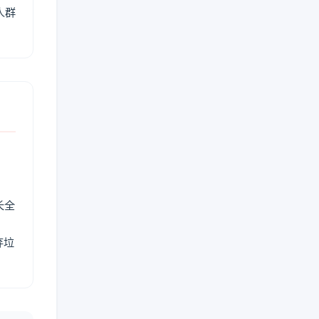
人群
长全
弃垃