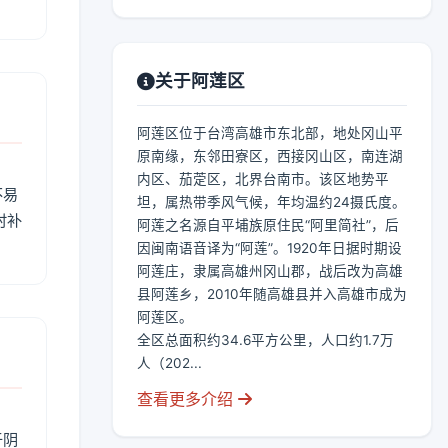
关于阿莲区
阿莲区位于台湾高雄市东北部，地处冈山平
原南缘，东邻田寮区，西接冈山区，南连湖
内区、茄萣区，北界台南市。该区地势平
不易
坦，属热带季风气候，年均温约24摄氏度。
时补
阿莲之名源自平埔族原住民“阿里简社”，后
因闽南语音译为“阿莲”。1920年日据时期设
阿莲庄，隶属高雄州冈山郡，战后改为高雄
县阿莲乡，2010年随高雄县并入高雄市成为
阿莲区。
全区总面积约34.6平方公里，人口约1.7万
人（202...
查看更多介绍
于阴