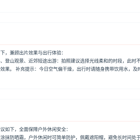
如下，兼顾出片效果与出行体验：
照、登山观景、近郊短途出游：拍照建议选择光线柔和的时段，此时
效果。 补充提示：今日空气偏干燥，出行时请随身携带饮用水，及
建议如下，全面保障户外休闲安全：
意涂抹防晒霜，户外休闲时可简单防护，佩戴遮阳帽，避免长时间处