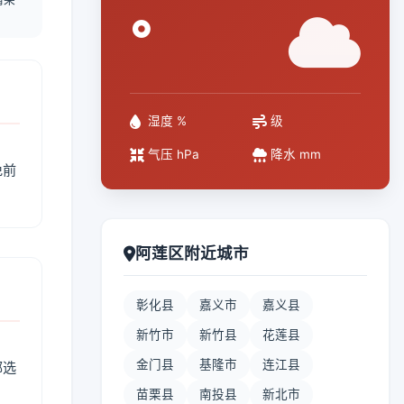
°
湿度 %
级
气压 hPa
降水 mm
免前
阿莲区附近城市
彰化县
嘉义市
嘉义县
新竹市
新竹县
花莲县
金门县
基隆市
连江县
部选
苗栗县
南投县
新北市