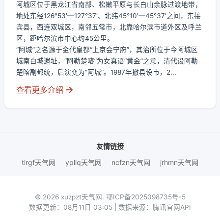
阿城区位于黑龙江省南部、松嫩平原与长白山余脉过渡地带，
地处东经126°53′—127°37′、北纬45°10′—45°37′之间，东接
宾县，西连双城区，南邻五常市，北靠哈尔滨市道外区及呼兰
区，距哈尔滨市中心约45公里。
“阿城”之名源于金代皇都“上京会宁府”，其治所位于今阿城区
城南白城遗址，“阿勒楚喀”为女真语“黄金”之意，清代设阿勒
楚喀副都统，后演变为“阿城”。1987年撤县设市，2...
查看更多介绍
友情链接
tlrgf天气网
ypllq天气网
ncfzn天气网
jrhmn天气网
© 2026 xuzpzt天气网.
鄂ICP备2025098735号-5
数据更新：08月11日 03:05 | 数据来源：腾讯官网API