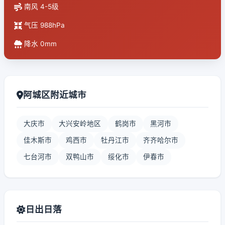
南风 4-5级
气压 988hPa
降水 0mm
阿城区附近城市
大庆市
大兴安岭地区
鹤岗市
黑河市
佳木斯市
鸡西市
牡丹江市
齐齐哈尔市
七台河市
双鸭山市
绥化市
伊春市
日出日落